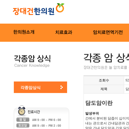
조회수
92
각종암상식
제목
담
담도암이란
발생부위
간에서 분비된 담즙이 십이지
내는 관으로서 간내담관과 간
양은 간내 담도암과 간외 담